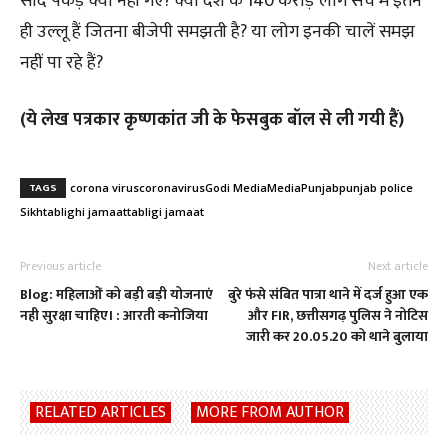
साद पकड़े क्यों नहीं गए? क्या देश के 140 करोड़ लोग सच में इतने
ही उल्लू हैं जितना बीजेपी समझती है? या लोग इनकी चालें समझ
नहीं पा रहे हैं?
(ये लेख पत्रकार कृष्णकांत जी के फेसबुक बॉल से ली गयी हैं)
TAGS
corona virus
coronavirus
Godi Media
Media
Punjab
punjab police
Sikh
tablighi jamaat
tabligi jamaat
Previous article
Next article
Blog: महिलाओं को बड़ी बड़ी योजनाएं
बुरे फंसे संबित पात्रा थाने में दर्ज हुआ एक
नही सुरक्षा चाहिए। : आरती कनोजिया
और FIR, छत्तीसगढ़ पुलिस ने नोटिस
जारी कर 20.05.20 को थाने बुलाया
RELATED ARTICLES
MORE FROM AUTHOR